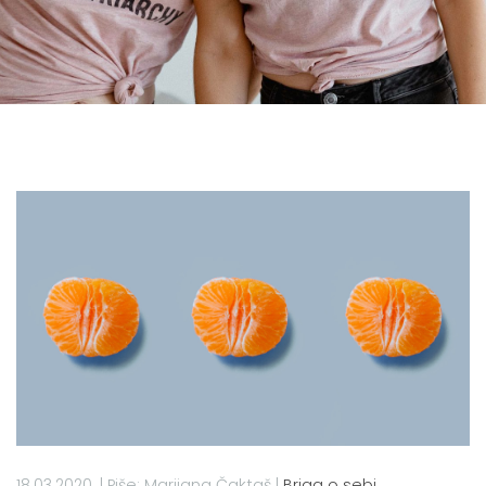
18.03.2020.
|
Piše: Marijana Čaktaš
|
Briga o sebi