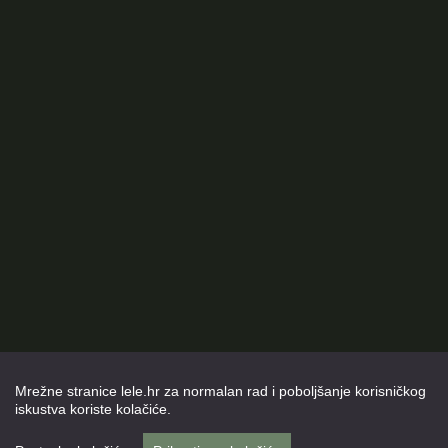
Dajem pristanak da se moji osobni podaci
prikupljeni putem ovog obrasca obrađuju prema
uvjetima definiranim u lele.hr
Pravilima privatnosti
.
Mrežne stranice lele.hr za normalan rad i poboljšanje korisničkog
iskustva koriste kolačiće.