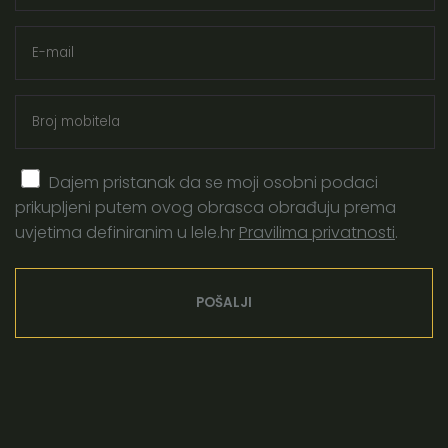
zašto ne bi ni trebala
14. travnja, 2022. | postporođajna tuga, tuga u majčinstvu
13 / Četiri najbitnija stupa pripreme za porod
koje moraš znati
20. ožujka, 2022. | priprema za porod, trudnički tečaj,
Dajem pristanak da se moji osobni podaci
porod
prikupljeni putem ovog obrasca obrađuju prema
uvjetima definiranim u lele.hr
Pravilima privatnosti
.
Kategorije
Čitale smo
Briga o sebi
Porod
Majčinstvo
Pričamo priče
Biti doula