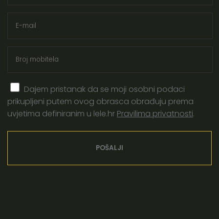
porod
oksitocin
hormon ljubavi
majčinstvo
trudnoća
doula obuka
neometani porod
zlatni sat
Dajem pristanak da se moji osobni podaci
prikupljeni putem ovog obrasca obrađuju prema
porođaj
cerviks
uvjetima definiranim u lele.hr
Pravilima privatnosti
.
evidence based birth
vaginalni pregled
priprema za porod
brijanje prije poroda
čišćenje prije poroda
klistir