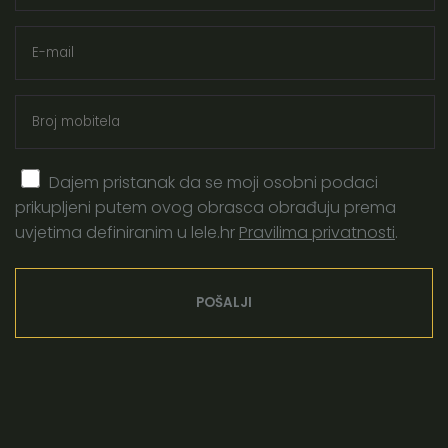
porod
oksitocin
hormon ljubavi
majčinstvo
trudnoća
doula obuka
neometani porod
zlatni sat
Dajem pristanak da se moji osobni podaci
prikupljeni putem ovog obrasca obrađuju prema
porođaj
cerviks
uvjetima definiranim u lele.hr
Pravilima privatnosti
.
evidence based birth
vaginalni pregled
priprema za porod
brijanje prije poroda
čišćenje prije poroda
klistir